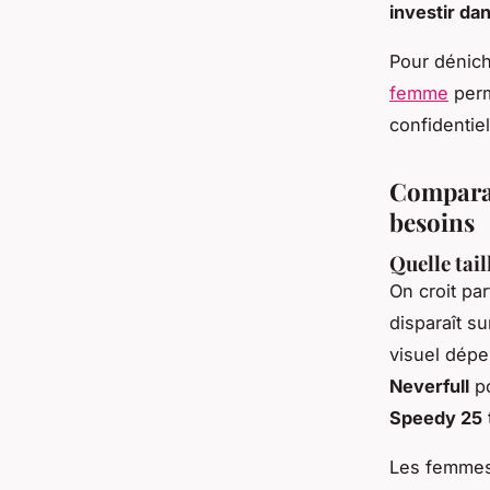
investir da
Pour dénich
femme
perm
confidentiel
Comparat
besoins
Quelle tail
On croit par
disparaît su
visuel dépe
Neverfull
po
Speedy 25
Les femmes 