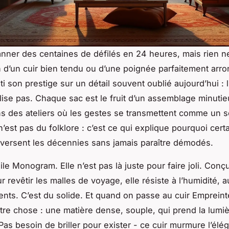
nner des centaines de défilés en 24 heures, mais rien n
n d’un cuir bien tendu ou d’une poignée parfaitement arro
ti son prestige sur un détail souvent oublié aujourd’hui : l
alise pas. Chaque sac est le fruit d’un assemblage minutieu
ns des ateliers où les gestes se transmettent comme un s
n’est pas du folklore : c’est ce qui explique pourquoi cert
versent les décennies sans jamais paraître démodés.
ile Monogram. Elle n’est pas là juste pour faire joli. Conç
ur revêtir les malles de voyage, elle résiste à l’humidité, 
ents. C’est du solide. Et quand on passe au cuir Empreint
tre chose : une matière dense, souple, qui prend la lumi
as besoin de briller pour exister - ce cuir murmure l’élég