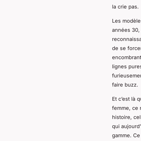
la crie pas.
Les modèle
années 30, 
reconnaissa
de se force
encombrant,
lignes pure
furieusemen
faire buzz.
Et c’est là
femme, ce n’
histoire, c
qui aujourd
gamme. Ce n