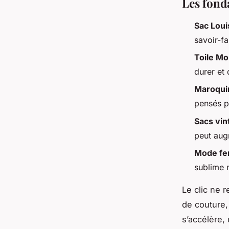
Les fon
Sac Loui
savoir-fa
Toile M
durer et 
Maroqui
pensés p
Sacs vin
peut augm
Mode f
sublime n
Le clic ne r
de couture,
s’accélère,