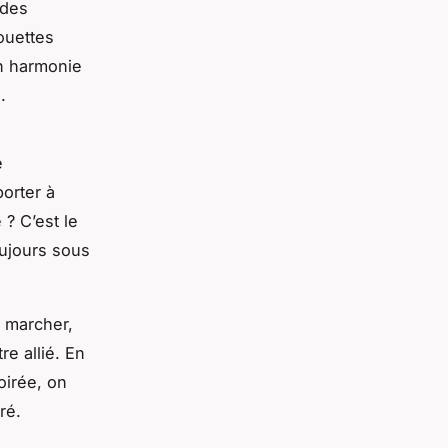
 des
houettes
n harmonie
.
e
orter à
 ? C’est le
oujours sous
à marcher,
e allié. En
soirée, on
ré.