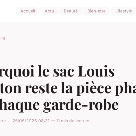
Accueil
Actu
Beauté
Bien-etre
Lifestyle
ing
quoi le sac Louis
ton reste la pièce ph
chaque garde-robe
rre — 25/06/2026 08:31 — 11 min de lecture