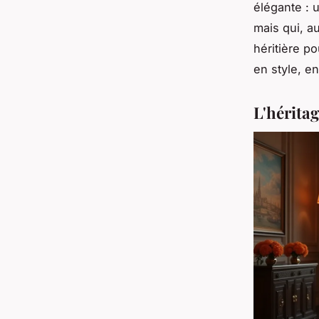
élégante : 
mais qui, a
héritière po
en style, e
L'héritag