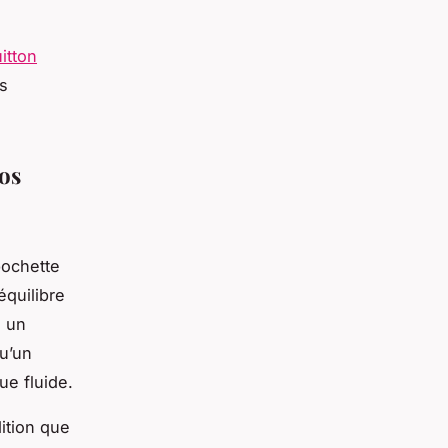
itton
s
os
pochette
équilibre
, un
qu’un
ue fluide.
ition que