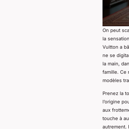
On peut sca
la sensatio
Vuitton a bâ
ne se digit
la main, da
famille. Ce 
modèles tra
Prenez la to
l’origine po
aux frottem
touche à au
autrement. P