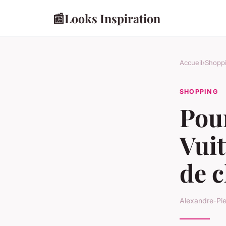
📰
Looks Inspiration
Accueil
›
Shopp
SHOPPING
Pour
Vuit
de 
Alexandre-Pie