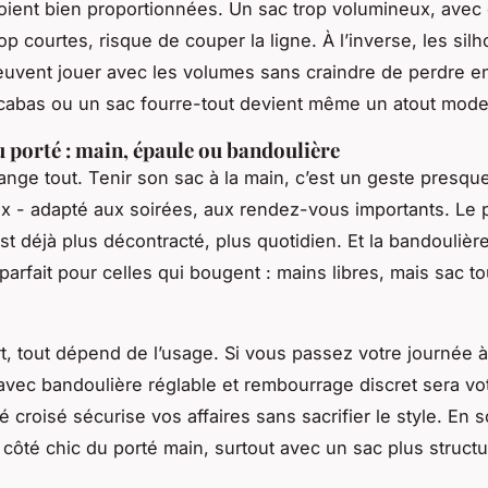
oient bien proportionnées. Un sac trop volumineux, avec
p courtes, risque de couper la ligne. À l’inverse, les sil
uvent jouer avec les volumes sans craindre de perdre e
cabas ou un sac fourre-tout devient même un atout mode
u porté : main, épaule ou bandoulière
ange tout. Tenir son sac à la main, c’est un geste presqu
 - adapté aux soirées, aux rendez-vous importants. Le p
est déjà plus décontracté, plus quotidien. Et la bandoulière
arfait pour celles qui bougent : mains libres, mais sac t
t, tout dépend de l’usage. Si vous passez votre journée 
vec bandoulière réglable et rembourrage discret sera votr
rté croisé sécurise vos affaires sans sacrifier le style. En 
e côté chic du porté main, surtout avec un sac plus structu