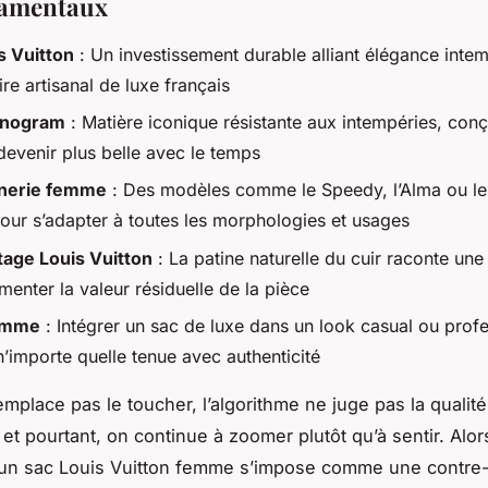
damentaux
s Vuitton
: Un investissement durable alliant élégance intem
ire artisanal de luxe français
onogram
: Matière iconique résistante aux intempéries, con
devenir plus belle avec le temps
nerie femme
: Des modèles comme le Speedy, l’Alma ou le
our s’adapter à toutes les morphologies et usages
tage Louis Vuitton
: La patine naturelle du cuir raconte une 
enter la valeur résiduelle de la pièce
emme
: Intégrer un sac de luxe dans un look casual ou prof
’importe quelle tenue avec authenticité
emplace pas le toucher, l’algorithme ne juge pas la qualité
 et pourtant, on continue à zoomer plutôt qu’à sentir. Alor
 un sac Louis Vuitton femme s’impose comme une contre-