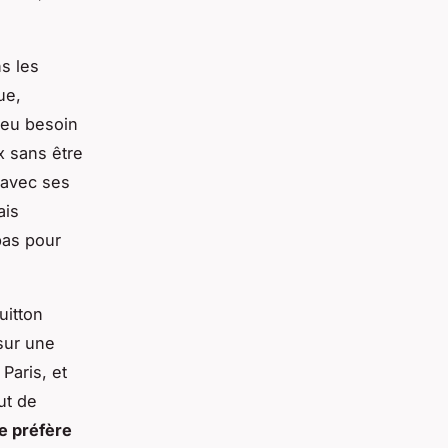
s les
ue,
 eu besoin
x sans être
 avec ses
ais
pas pour
uitton
 sur une
Paris, et
ut de
je préfère