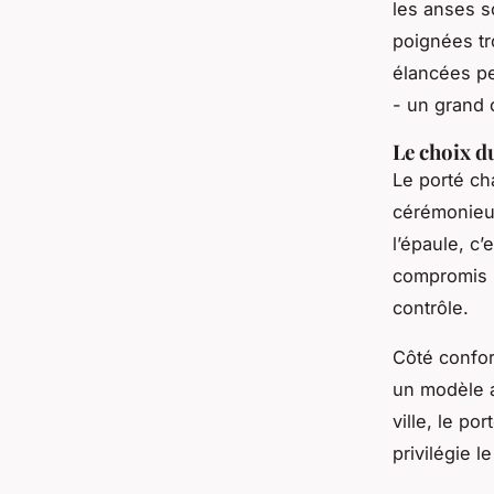
les anses s
poignées tro
élancées pe
- un grand 
Le choix d
Le porté ch
cérémonieux
l’épaule, c’
compromis p
contrôle.
Côté confor
un modèle a
ville, le po
privilégie l