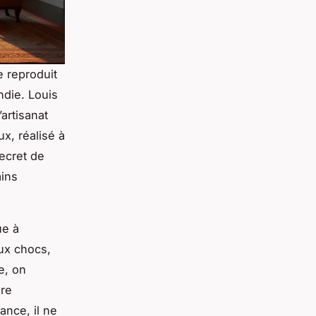
e reproduit
ndie. Louis
’artisanat
x, réalisé à
ecret de
ains
ue à
aux chocs,
e, on
ère
ance, il ne